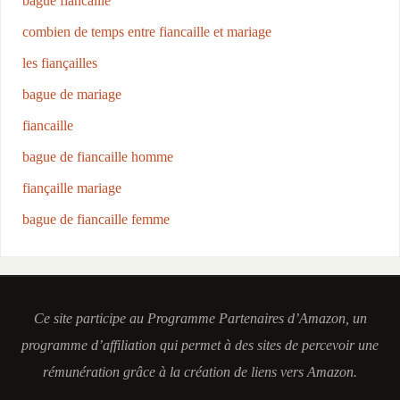
bague fiancaille
combien de temps entre fiancaille et mariage
les fiançailles
bague de mariage
fiancaille
bague de fiancaille homme
fiançaille mariage
bague de fiancaille femme
Ce site participe au Programme Partenaires d’Amazon, un
programme d’affiliation qui permet à des sites de percevoir une
rémunération grâce à la création de liens vers Amazon.